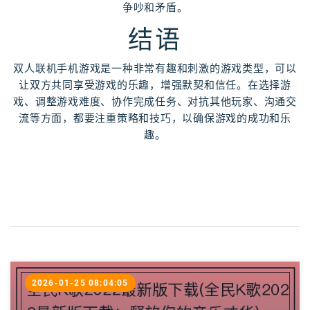
争吵和矛盾。
结语
双人联机手机游戏是一种非常有趣和刺激的游戏类型，可以
让双方共同享受游戏的乐趣，增强默契和信任。在选择游
戏、调整游戏难度、协作完成任务、对抗其他玩家、沟通交
流等方面，都要注重策略和技巧，以确保游戏的成功和乐
趣。
2026-01-25 08:04:05