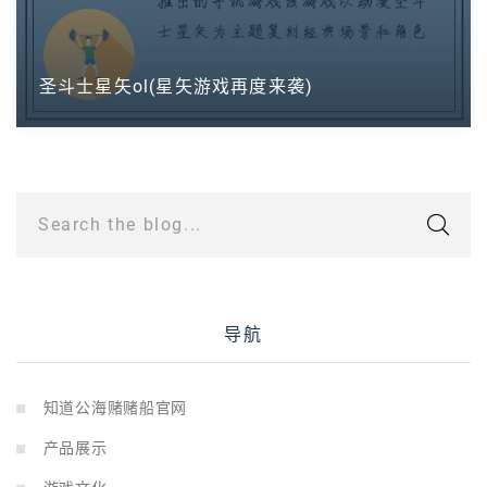
圣斗士星矢ol(星矢游戏再度来袭)
Search the blog...
导航
知道公海赌赌船官网
产品展示