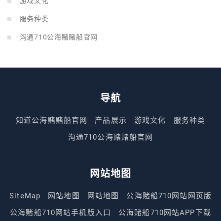
游戏文化
服务种类
沟通710公海赌赌船官网
导航
知道公海赌赌船官网
产品展示
游戏文化
服务种类
沟通710公海赌赌船官网
网站地图
SiteMap
网站地图
网站地图
公海赌船710网站网页版
公海赌船710网站手机版入口
公海赌船710网站APP下载