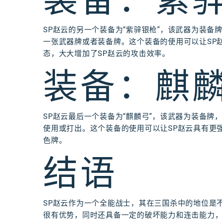
装备：紫
SP赵云的另一个装备为“紫骍银枪”，该武器为装
一张武器牌或者装备牌。这个装备的使用可以让SP
态，大大增加了SP赵云的攻击效率。
装备：麒
SP赵云最后一个装备为“麒麟弓”，该武器为装备
使用或打出。这个装备的使用可以让SP赵云具有更
色牌。
结语
SP赵云作为一个全能战士，其在三国杀中的地位是
很有优势，同时还具备一定的破坏能力和连击能力