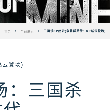
三国杀SP赵云(争霸群英传：SP赵云登场)
首页
产品展示
赵云登场)
场：三国杀