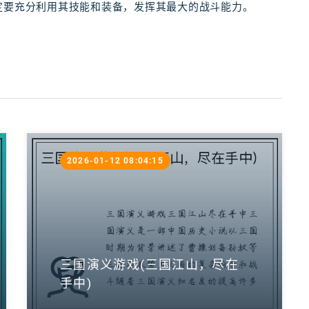
定要充分利用其技能和装备，发挥其最大的战斗能力。
2026-01-12 08:04:15
三国演义游戏(三国江山，尽在
手中)