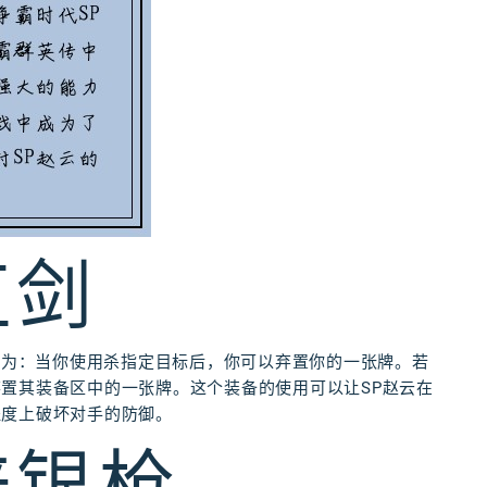
釭剑
效果为：当你使用杀指定目标后，你可以弃置你的一张牌。若
置其装备区中的一张牌。这个装备的使用可以让SP赵云在
程度上破坏对手的防御。