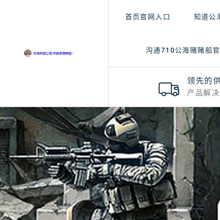
首页官网入口
知道公
沟通710公海赌赌船
领先的
产品解决