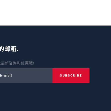
的邮箱.
最新咨询和优惠哦!
 E-mail
SUBSCRIBE