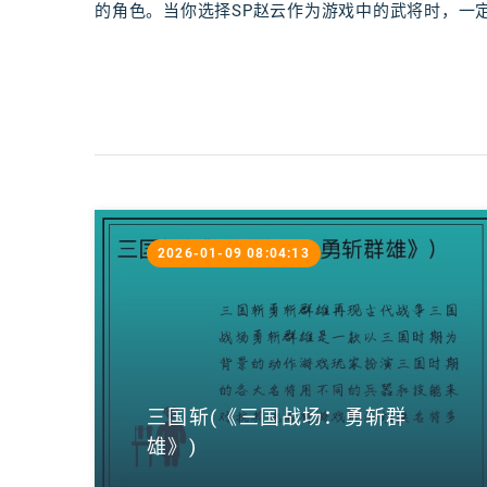
的角色。当你选择SP赵云作为游戏中的武将时，一
2026-01-09 08:04:13
三国斩(《三国战场：勇斩群
雄》)