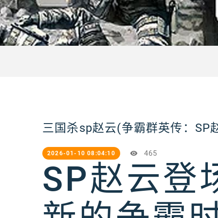
三国杀sp赵云(争霸群英传：SP
465
2026-01-10 08:04:10
SP赵云登