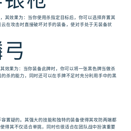
骍银枪
备牌，其效果为：当你使用杀指定目标后，你可以选择弃置其
赵云在攻击时直接破坏对手的装备，使对手处于无装备状
麟弓
牌，其效果为：当你装备此牌时，你可以将一张黑色牌当做杀
强的杀的能力，同时还可以在手牌不足时充分利用手中的黑
不容置疑的。其强大的技能和独特的装备使得其攻防两端都
，使得其不仅适合单挑，同时也很适合在团队战中扮演重要