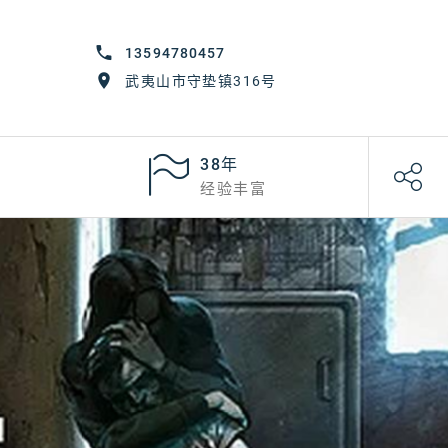
13594780457
武夷山市守垫镇316号
38年
经验丰富