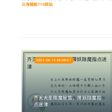
公海赌船710网站
2025-08-13 08:08:07
齐天大圣降魔秘笈，降妖除魔指
点迷津