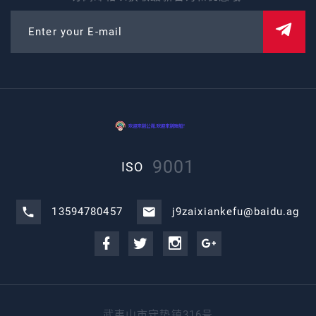
Enter your E-mail
9001
ISO
13594780457
j9zaixiankefu@baidu.ag
武夷山市守垫镇316号