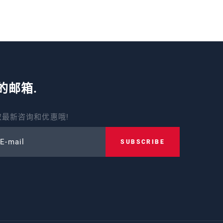
的邮箱.
最新咨询和优惠哦!
 E-mail
SUBSCRIBE