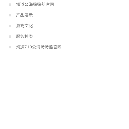
知道公海赌赌船官网
产品展示
游戏文化
服务种类
沟通710公海赌赌船官网