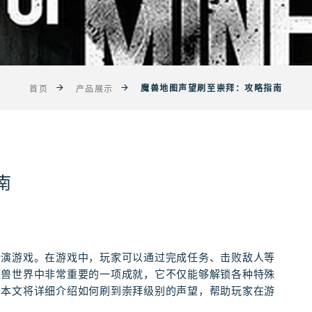
魔兽地图声望刷至崇拜：攻略指南
首页
产品展示
南
扮演游戏。在游戏中，玩家可以通过完成任务、击败敌人等
魔兽世界中非常重要的一项成就，它不仅能够解锁各种特殊
。本文将详细介绍如何刷到崇拜级别的声望，帮助玩家在游