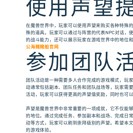
使用声望
在魔兽世界中，玩家可以使用声望来购买各种特殊
殊的道具。玩家可以通过与阵营的代表NPC对话，
的战斗能力，还可以展示玩家在游戏世界中的地位
公海赌赌船官网
参加团队
团队活动是一种需要多人合作完成的游戏模式，玩
动通常包括副本、团队任务和团队战场等，玩家需
活动，玩家可以获得更高的声望值奖励，同时也可
声望是魔兽世界中非常重要的一项成就，它不仅能
的地位。通过完成任务、参加副本和战场、完成日
动等方式，玩家可以刷到崇拜级别的声望。希望本
的游戏体验。