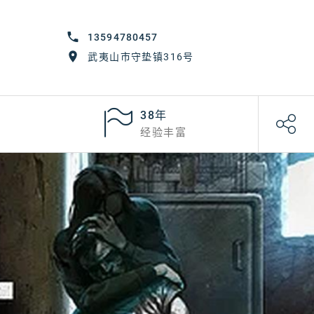
13594780457
武夷山市守垫镇316号
38年
经验丰富