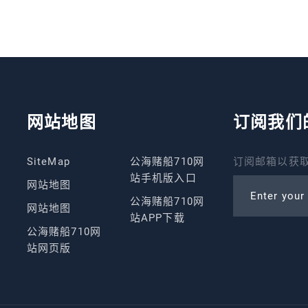
网站地图
订阅我们
SiteMap
公海赌船710网
订阅邮箱以获取
站手机版入口
网站地图
Enter your
公海赌船710网
网站地图
站APP下载
公海赌船710网
站网页版