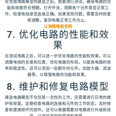
在完成电路模型的建造之后，需要进行测试，确保电路的功
能和效果符合预期。打开开关，观察各个元件是否正常工
作，检查电线是否连接正确。如果发现问题，需要及时修复
和调整，直到电路正常工作为止。
公海赌赌船官网
7. 优化电路的性能和效
果
在测试电路之后，可以进一步优化电路的性能和效果。可以
调整电线的长度和位置，优化电路的布局，以提高电路的效
率和稳定性。还可以添加一些额外的元件，如放大器、滤波
器等，以增强电路的功能和效果。
8. 维护和修复电路模型
建造电路模型不仅仅是一次性的工作，还需要进行日常的维
护和修复。定期检查电路的连接和元件的工作状态，及时修
复和更换损坏的部件。还可以根据需要对电路进行升级和改
造，以适应不同的需求和场景。