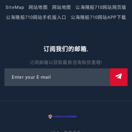
SiteMap
网站地图
网站地图
公海赌船710网站网页版
公海赌船710网站手机版入口
公海赌船710网站APP下载
订阅我们的邮箱.
订阅邮箱以获取最新咨询和优惠哦!
Enter your E-mail