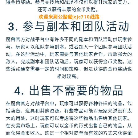
得金币奖励。参与竞技场和战场不仅可以提升玩家的实力，
还可以获得丰厚的金币奖励。
欢迎来到公赌船jcjc710线路
3. 参与副本和团队活动
魔兽官方对战平台中有许多不同的副本和团队活动供玩家参
与。玩家可以组队参与副本，或者加入一个团队参与团队活
动。在这些活动中，玩家需要与其他玩家合作，击败强大的
敌人。完成副本和团队活动后，玩家可以获得金币奖励。这
些活动通常需要一定的时间和策略，但是获得的金币奖励也
相对较高。
4. 出售不需要的物品
在魔兽官方对战平台中，玩家可以获得各种各样的物品，包
括装备、道具和其他资源。有些物品可能对玩家来说没有太
大的用处，这时玩家可以考虑将这些物品出售给其他玩家。
在交易市场上，玩家可以以金币的形式出售自己的物品，从
而获得金币收入。这是一个相对简单而有效的方式来获得金