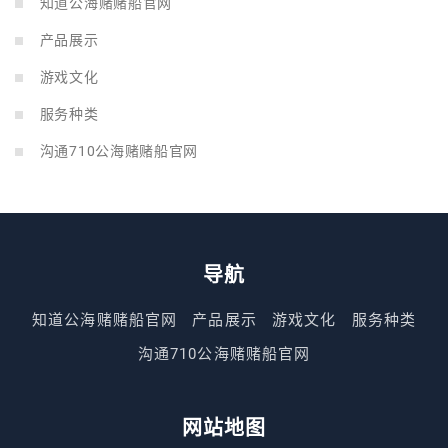
知道公海赌赌船官网
产品展示
游戏文化
服务种类
沟通710公海赌赌船官网
导航
知道公海赌赌船官网
产品展示
游戏文化
服务种类
沟通710公海赌赌船官网
网站地图